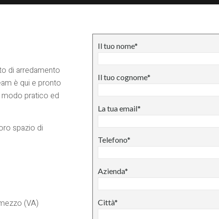
Il tuo nome*
tto di arredamento
Il tuo cognome*
 team è qui e pronto
 in modo pratico ed
La tua email*
loro spazio di
Telefono*
Azienda*
emezzo (VA)
Città*