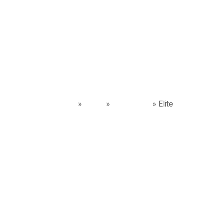
ELITE
Sintesi perfetta tra sti
Home
»
Arredi
»
Direzionale
»
Elite